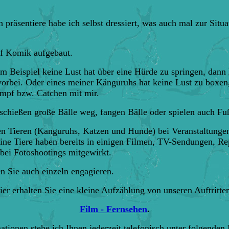
h präsentiere habe ich selbst dressiert, was auch mal zur Situ
f Komik aufgebaut.
Beispiel keine Lust hat über eine Hürde zu springen, dann l
vorbei. Oder eines meiner Känguruhs hat keine Lust zu boxen
mpf bzw. Catchen mit mir.
chießen große Bälle weg, fangen Bälle oder spielen auch Fuß
nen Tieren (Kanguruhs, Katzen und Hunde) bei Veranstaltunge
ine Tiere haben bereits in einigen Filmen, TV-Sendungen, Re
bei Fotoshootings mitgewirkt.
n Sie auch einzeln engagieren.
ier erhalten Sie eine kleine Aufzählung von unseren Auftritte
Film - Fernsehen
.
ationen stehe ich Ihnen jederzeit telefonisch unter folgend