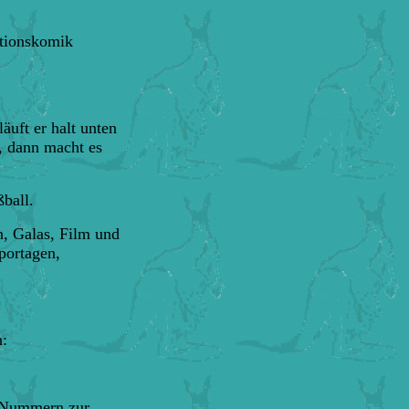
ationskomik
äuft er halt unten
, dann macht es
ball.
n, Galas, Film und
portagen,
n:
en Nummern zur